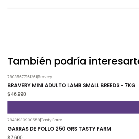
También podría interesart
78035677161261
|
Bravery
BRAVERY MINI ADULTO LAMB SMALL BREEDS - 7KG
$46.990
78431939900558
|
Tasty Farm
GARRAS DE POLLO 250 GRS TASTY FARM
$7.600