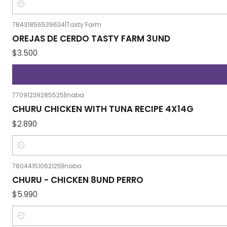
Cantidad
78431856539634
|
Tasty Farm
OREJAS DE CERDO TASTY FARM 3UND
$3.500
77091239285525
|
Inaba
CHURU CHICKEN WITH TUNA RECIPE 4X14G
$2.890
Cantidad
78044151062125
|
Inaba
CHURU - CHICKEN 8UND PERRO
$5.990
Cantidad