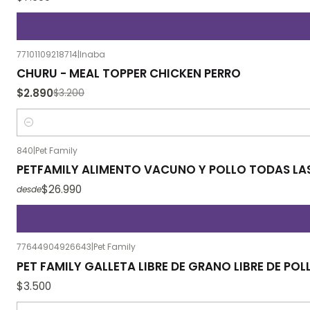
77101109218714
|
Inaba
-10%
OFF
CHURU - MEAL TOPPER CHICKEN PERRO
$2.890
$3.200
Cantidad
840
|
Pet Family
PETFAMILY ALIMENTO VACUNO Y POLLO TODAS LAS
$26.990
desde
77644904926643
|
Pet Family
PET FAMILY GALLETA LIBRE DE GRANO LIBRE DE POL
$3.500