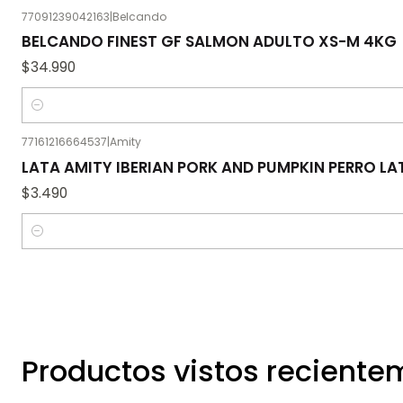
77091239042163
|
Belcando
BELCANDO FINEST GF SALMON ADULTO XS-M 4KG
$34.990
Cantidad
77161216664537
|
Amity
LATA AMITY IBERIAN PORK AND PUMPKIN PERRO L
$3.490
Cantidad
Productos vistos recient