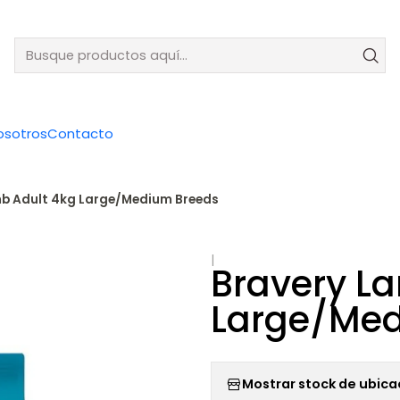
osotros
Contacto
b Adult 4kg Large/Medium Breeds
|
Bravery L
Large/Med
Mostrar stock de ubica