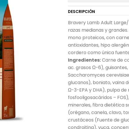
DESCRIPCIÓN
Bravery Lamb Adult Large/
razas medianas y grandes. 
mono proteicos, con carne
antioxidantes, hipo alergé
cordero como única fuente
Ingredientes:
Carne de co
ac. grasos Ω-6), guisantes
Saccharomyces cerevisiae
glucanos), boniato, vaina 
Ω-3-EPA y DHA), pulpa de r
fosfooligosacáridos – FOS),
minerales, fibra dietética 
(orégano, canela, clavo, to
crustáceos (Fuente de gluc
condroitina), yuca, concen