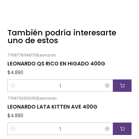
También podría interesarte
uno de estos
77687781148175
|
Leonardo
LEONARDO QS RICO EN HIGADO 400G
$4.890
Cantidad
77687923310192
|
Leonardo
LEONARDO LATA KITTEN AVE 400G
$4.890
Cantidad