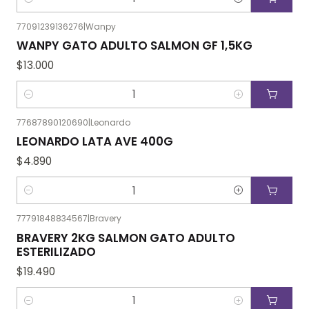
Cantidad
77091239136276
|
Wanpy
WANPY GATO ADULTO SALMON GF 1,5KG
$13.000
Cantidad
77687890120690
|
Leonardo
LEONARDO LATA AVE 400G
$4.890
Cantidad
77791848834567
|
Bravery
BRAVERY 2KG SALMON GATO ADULTO
ESTERILIZADO
$19.490
Cantidad