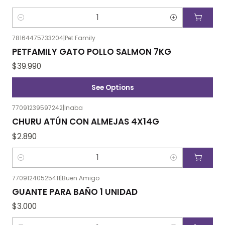
Cantidad
78164475733204
|
Pet Family
PETFAMILY GATO POLLO SALMON 7KG
$39.990
See Options
77091239597242
|
Inaba
CHURU ATÚN CON ALMEJAS 4X14G
$2.890
Cantidad
77091240525411
|
Buen Amigo
GUANTE PARA BAÑO 1 UNIDAD
$3.000