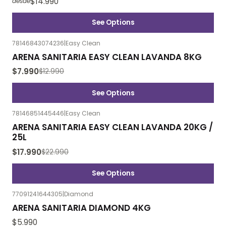
$14.990
desde
See Options
78146843074236
|
Easy Clean
-38%
OFF
ARENA SANITARIA EASY CLEAN LAVANDA 8KG
$7.990
$12.990
See Options
78146851445446
|
Easy Clean
-22%
OFF
ARENA SANITARIA EASY CLEAN LAVANDA 20KG /
25L
$17.990
$22.990
See Options
77091241644305
|
Diamond
ARENA SANITARIA DIAMOND 4KG
$5.990