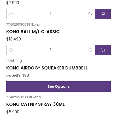
$7.990
Cantidad
77402511806381
|
kong
KONG BALL M/L CLASSIC
$13.490
Cantidad
1220
|
kong
KONG AIRDOG® SQUEAKER DUMBBELL
$9.490
desde
See Options
77402653208311
|
kong
KONG CATNIP SPRAY 30ML
$5.990