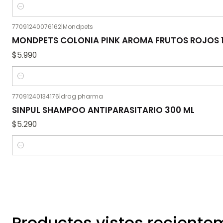
Cantidad
77091240076162
|
Mondpets
MONDPETS COLONIA PINK AROMA FRUTOS ROJOS 
$5.990
Cantidad
77091240134176
|
drag pharma
SINPUL SHAMPOO ANTIPARASITARIO 300 ML
$5.290
Cantidad
Productos vistos recient