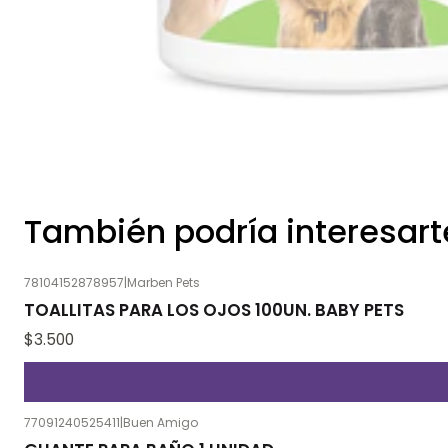
También podría interesart
78104152878957
|
Marben Pets
TOALLITAS PARA LOS OJOS 100UN. BABY PETS
$3.500
77091240525411
|
Buen Amigo