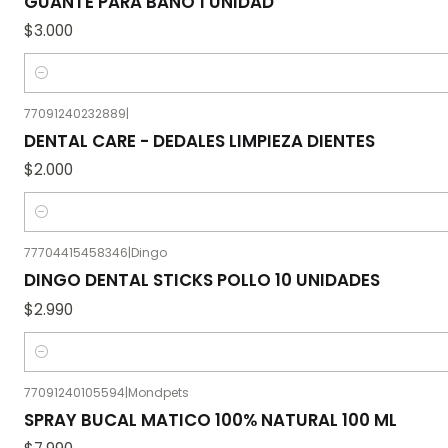
GUANTE PARA BAÑO 1 UNIDAD
$3.000
Cantidad
77091240232889
|
DENTAL CARE - DEDALES LIMPIEZA DIENTES
$2.000
Cantidad
77704415458346
|
Dingo
DINGO DENTAL STICKS POLLO 10 UNIDADES
$2.990
Cantidad
77091240105594
|
Mondpets
SPRAY BUCAL MATICO 100% NATURAL 100 ML