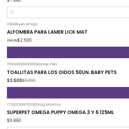
$7.990
Cantidad
1084
|
Buen Amigo
ALFOMBRA PARA LAMER LICK MAT
$2.500
desde
78104169568185
|
Marben Pets
-12%
OFF
TOALLITAS PARA LOS OIDOS 50UN. BABY PETS
$3.500
$3.990
77091239975516
|
Drag pharma
SUPERPET OMEGA PUPPY OMEGA 3 Y 6 125ML
$6.990