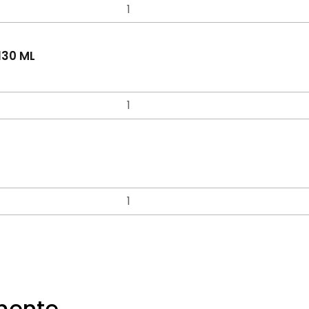
130 ML
emente