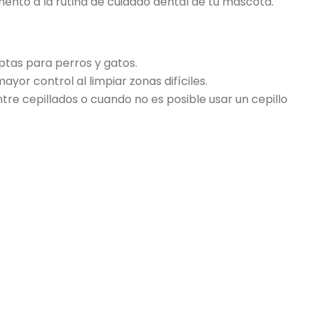
nto a la rutina de cuidado dental de tu mascota.
aptas para perros y gatos.
yor control al limpiar zonas difíciles.
tre cepillados o cuando no es posible usar un cepillo