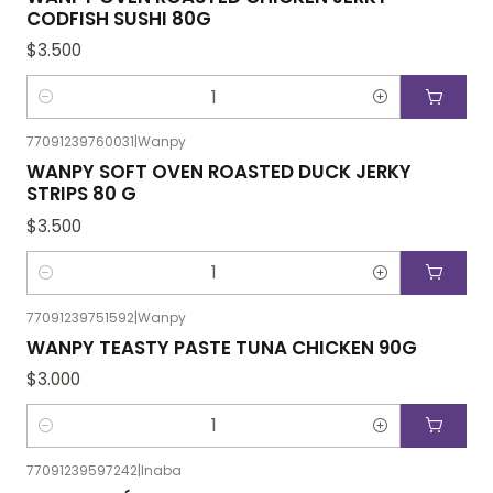
CODFISH SUSHI 80G
$3.500
Cantidad
77091239760031
|
Wanpy
WANPY SOFT OVEN ROASTED DUCK JERKY
STRIPS 80 G
$3.500
Cantidad
77091239751592
|
Wanpy
WANPY TEASTY PASTE TUNA CHICKEN 90G
$3.000
Cantidad
77091239597242
|
Inaba