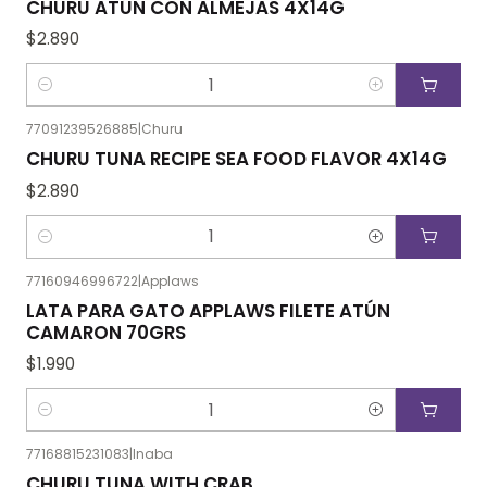
CHURU ATÚN CON ALMEJAS 4X14G
$2.890
Cantidad
77091239526885
|
Churu
CHURU TUNA RECIPE SEA FOOD FLAVOR 4X14G
$2.890
Cantidad
77160946996722
|
Applaws
LATA PARA GATO APPLAWS FILETE ATÚN
CAMARON 70GRS
$1.990
Cantidad
77168815231083
|
Inaba
CHURU TUNA WITH CRAB