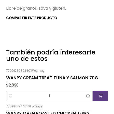
Libre de granos, soya y gluten.
COMPARTIR ESTE PRODUCTO
También podría interesarte
uno de estos
77091239803401
|
Wampy
WANPY CREAM TREAT TUNA Y SALMON 70G
$2.890
Cantidad
77091239773461
|
Wanpy
WANPY OVEN ROASTED CHICKEN JERKY