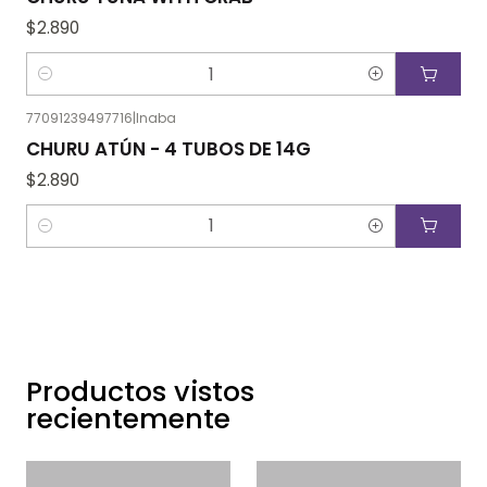
$2.890
Cantidad
77091239497716
|
Inaba
CHURU ATÚN - 4 TUBOS DE 14G
$2.890
Cantidad
Productos vistos
recientemente