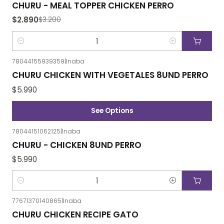
-10%
OFF
CHURU - MEAL TOPPER CHICKEN PERRO
$2.890
$3.200
Cantidad
78044155939359
|
Inaba
CHURU CHICKEN WITH VEGETALES 8UND PERRO
$5.990
See Options
78044151062125
|
Inaba
CHURU - CHICKEN 8UND PERRO
$5.990
Cantidad
77671370140865
|
Inaba
CHURU CHICKEN RECIPE GATO