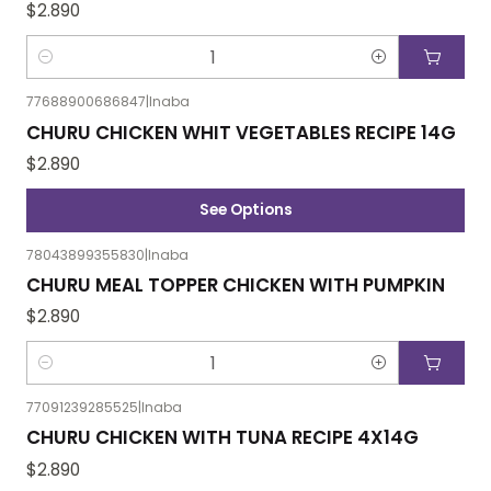
$2.890
Cantidad
77688900686847
|
Inaba
CHURU CHICKEN WHIT VEGETABLES RECIPE 14G
$2.890
See Options
78043899355830
|
Inaba
CHURU MEAL TOPPER CHICKEN WITH PUMPKIN
$2.890
Cantidad
77091239285525
|
Inaba
CHURU CHICKEN WITH TUNA RECIPE 4X14G
$2.890