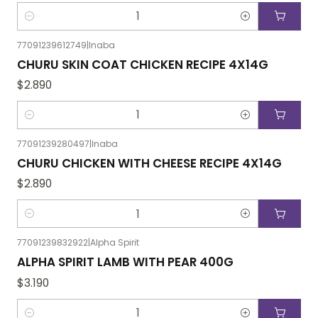
Cantidad
77091239612749
|
Inaba
CHURU SKIN COAT CHICKEN RECIPE 4X14G
$2.890
Cantidad
77091239280497
|
Inaba
CHURU CHICKEN WITH CHEESE RECIPE 4X14G
$2.890
Cantidad
77091239832922
|
Alpha Spirit
ALPHA SPIRIT LAMB WITH PEAR 400G
$3.190