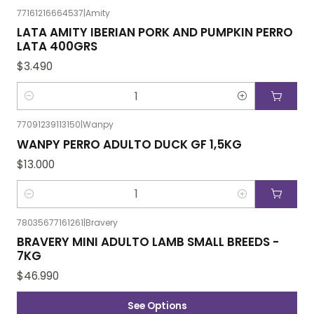
77161216664537
|
Amity
LATA AMITY IBERIAN PORK AND PUMPKIN PERRO
LATA 400GRS
$3.490
Cantidad
77091239113150
|
Wanpy
WANPY PERRO ADULTO DUCK GF 1,5KG
$13.000
Cantidad
78035677161261
|
Bravery
BRAVERY MINI ADULTO LAMB SMALL BREEDS -
7KG
$46.990
See Options