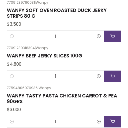
77091239760031
|
Wanpy
WANPY SOFT OVEN ROASTED DUCK JERKY
STRIPS 80 G
$3.500
Cantidad
77091239318394
|
Wanpy
WANPY BEEF JERKY SLICES 100G
$4.800
Cantidad
77594806070936
|
Wanpy
WANPY TASTY PASTA CHICKEN CARROT & PEA
90GRS
$3.000
Cantidad